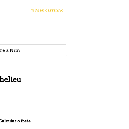
nha conta
Meu carrinho
.
s
re a Nim
helieu
Calcular o frete