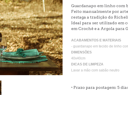
Guardanapo em linho com b
Feito manualmente por arte
restaga a tradição do Rich
Ideal para ser utilizado e
em Crochê e a Argola para 
ACABAMENTOS E MATERIAIS
- guardanapo em tecido de linho co
DIMENSÕES
40x40cm
DICAS DE LIMPEZA
Lavar a mão com sabão neutro
• Prazo para postagem:
5 dia