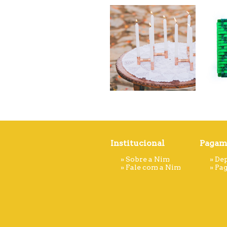
Institucional
Pagam
»
Sobre a Nim
» De
»
Fale com a Nim
»
Pa