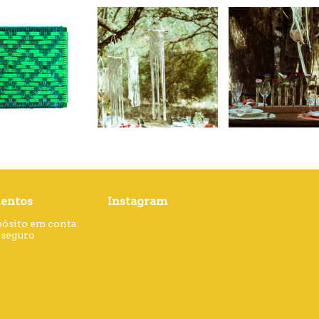
entos
Instagram
pósito em conta
gseguro