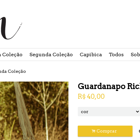
Mi
f
Olá, visitante.
Entrar
a Coleção
Segunda Coleção
Capibica
Todos
Sob
nda Coleção
Guardanapo Ric
R$
40,00
.
Comprar