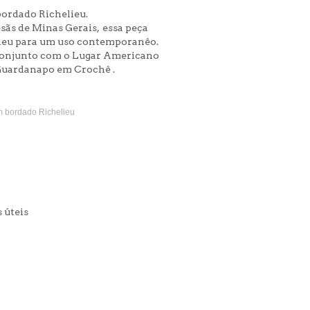
ordado Richelieu.
sãs de Minas Gerais, essa peça
elieu para um uso contemporanêo.
m conjunto com o Lugar Americano
Guardanapo em Crochê .
m bordado Richelieu
s úteis