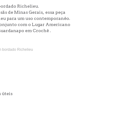
ordado Richelieu.
sãs de Minas Gerais, essa peça
elieu para um uso contemporanêo.
m conjunto com o Lugar Americano
Guardanapo em Crochê .
m bordado Richelieu
s úteis