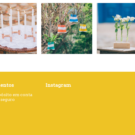
entos
Instagram
pósito em conta
gseguro