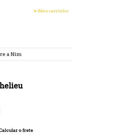
nha conta
Meu carrinho
.
s
re a Nim
helieu
Calcular o frete