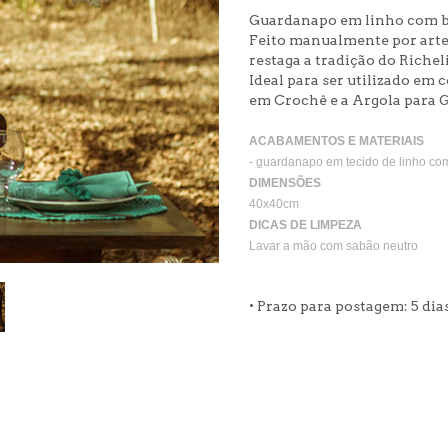
Guardanapo em linho com b
Feito manualmente por arte
restaga a tradição do Rich
Ideal para ser utilizado e
em Crochê e a Argola para 
ACABAMENTOS E MATERIAIS
- guardanapo em tecido de linho co
DIMENSÕES
40x40cm
DICAS DE LIMPEZA
Lavar a mão com sabão neutro
• Prazo para postagem:
5 dia