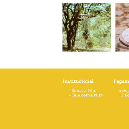
Institucional
Pagam
»
Sobre a Nim
» De
»
Fale com a Nim
»
Pa